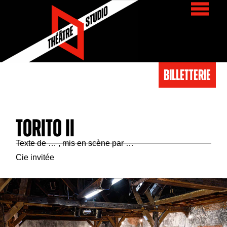
BIlletterie
TORITO II
Texte de … , mis en scène par …
Cie invitée