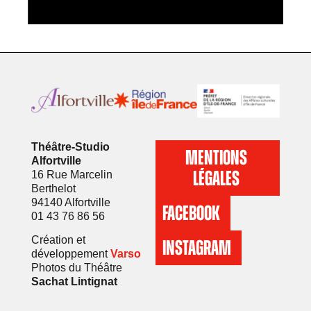
Théâtre-Studio
MENTIONS
Alfortville
LÉGALES
16 Rue Marcelin
Berthelot
94140 Alfortville
FACEBOOK
01 43 76 86 56
Création et
INSTAGRAM
développement
Varso
Photos du Théâtre
Sachat Lintignat