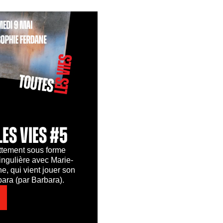
LES VIES #5
tement sous forme
ingulière avec Marie-
, qui vient jouer son
ara (par Barbara).