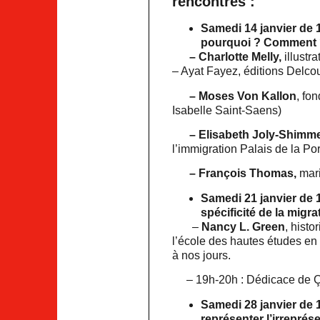
rencontres :
Samedi 14 janvier de 
pourquoi ? Comment ?
– Charlotte Melly,
illustr
– Ayat Fayez, éditions Delco
– Moses Von Kallon
, fo
Isabelle Saint-Saens)
– Elisabeth Joly-Shimme
l’immigration Palais de la Po
– François Thomas,
mari
Samedi 21 janvier de 
spécificité de la migra
–
Nancy L. Green
, histo
l’école des hautes études en
à nos jours.
– 19h-20h : Dédicace de Ça 
Samedi 28 janvier de 
représenter l’irreprés