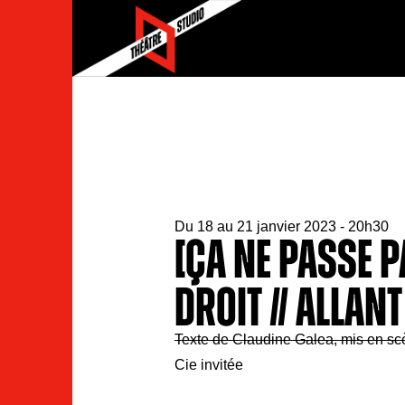
Du 18 au 21 janvier 2023 - 20h30
[ÇA NE PASSE P
DROIT // ALLAN
Texte de Claudine Galea, mis en sc
Cie invitée