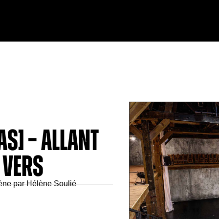
AS] – ALLANT
T VERS
ène par Hélène Soulié