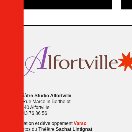
Théâtre-Studio Alfortville
16 Rue Marcelin Berthelot
94140 Alfortville
01 43 76 86 56
Création et développement
Varso
Photos du Théâtre
Sachat Lintignat