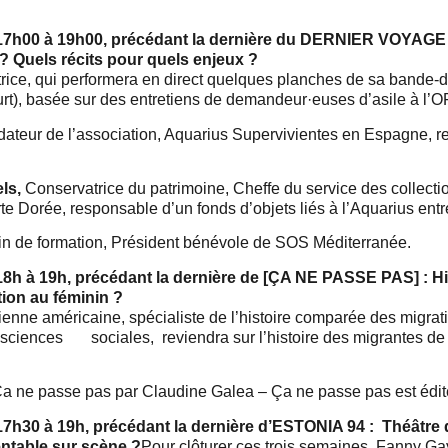
17h00 à 19h00
, précédant la dernière du DERNIER VOYAGE 
 Quels récits pour quels enjeux ?
atrice, qui performera en direct quelques planches de sa bande-d
urt), basée sur des entretiens de demandeur·euses d’asile à l’
ndateur de l’association, Aquarius Supervivientes en Espagne, r
ls,
Conservatrice du patrimoine, Cheffe du service des collectio
rte Dorée, responsable d’un fonds d’objets liés à l’Aquarius en
n de formation, Président bénévole de SOS Méditerranée.
18h à 19h,
précédant la dernière de [ÇA NE PASSE PAS] : His
tion au féminin ?
rienne américaine, spécialiste de l’histoire comparée des migrat
 sciences sociales, reviendra sur l’histoire des migrantes de 
ne passe pas par Claudine Galea – Ça ne passe pas est édit
17h30 à 19h
, précédant la dernière d’ESTONIA 94 : Théâtr
entable sur scène ?
Pour clôturer ces trois semaines, Fanny Gay