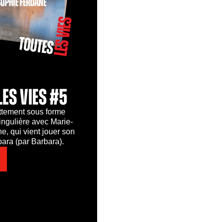
LES VIES #5
tement sous forme
ingulière avec Marie-
, qui vient jouer son
ara (par Barbara).