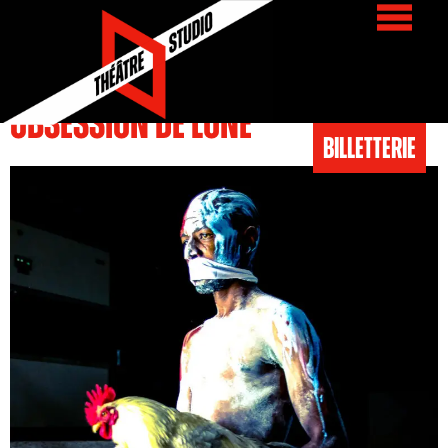
contenu
principal
Saison :
2017 - 2018
Obsession de Lune
BIlletterie