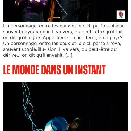
Un personnage, entre les eaux et le ciel, parfois oiseau,
souvent noyé/nageur. Il va vers, ou peut- être qu’il fuit…
on dit qu’il migre. Appartient-il à une terre, à un pays?
Un personnage, entre les eaux et le ciel, parfois rêve,
souvent utopie/illu- sion. Il va vers, ou peut-être qu’il
dérive… on dit qu’il envahit. […]
Le monde dans un instant