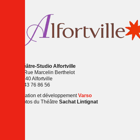
Théâtre-Studio Alfortville
16 Rue Marcelin Berthelot
94140 Alfortville
01 43 76 86 56
Création et développement
Varso
Photos du Théâtre
Sachat Lintignat