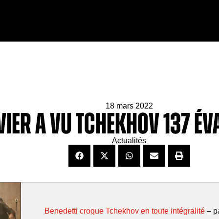
18 mars 2022
livier a vu TCHEKHOV 137 
Actualités
Benedetti croque Tchekhov en toute intégralité
– p