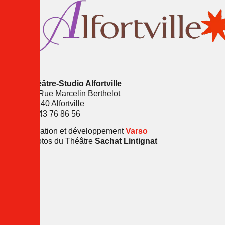
Théâtre-Studio Alfortville
16 Rue Marcelin Berthelot
94140 Alfortville
01 43 76 86 56
Création et développement
Varso
Photos du Théâtre
Sachat Lintignat