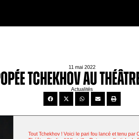
11 mai 2022
popée TCHEKHOV au Théâtr
Actualités
Tout Tchekhov ! Voici le pari fou lancé et tenu par 